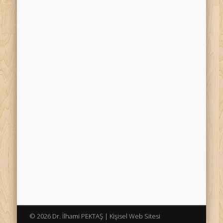
© 2026 Dr. İlhami PEKTAŞ | Kişisel Web Sitesi