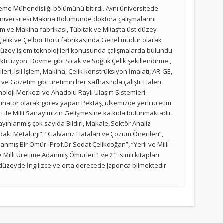
eme Mühendisliği bölümünü bitirdi. Aynı üniversitede
Üniversitesi Makina Bölümünde doktora çalışmalarını
 ve Makina fabrikası, Tübitak ve Mitaş’ta üst düzey
ir Çelik ve Çelbor Boru fabrikasında Genel müdür olarak
y yüzey işlem teknolojileri konusunda çalışmalarda bulundu.
ktrüzyon, Dövme gibi Sıcak ve Soğuk Çelik şekillendirme ,
eri, Isıl İşlem, Makina, Çelik konstrüksiyon İmalatı, AR-GE,
 ve Gözetim gibi üretimin her safhasında çalıştı. Halen
loji Merkezi ve Anadolu Raylı Ulaşım Sistemleri
atör olarak görev yapan Pektaş, ülkemizde yerli üretim
rı ile Milli Sanayimizin Gelişmesine katkıda bulunmaktadır.
yayınlanmış çok sayıda Bildiri, Makale, Sektör Analiz
aki Metalurji”, “Galvaniz Hataları ve Çözüm Önerileri”,
Adanmış Bir Ömür- Prof.Dr.Sedat Çelikdoğan”, “Yerli ve Milli
e Milli Üretime Adanmış Ömürler 1 ve 2 ” isimli kitapları
 düzeyde İngilizce ve orta derecede Japonca bilmektedir