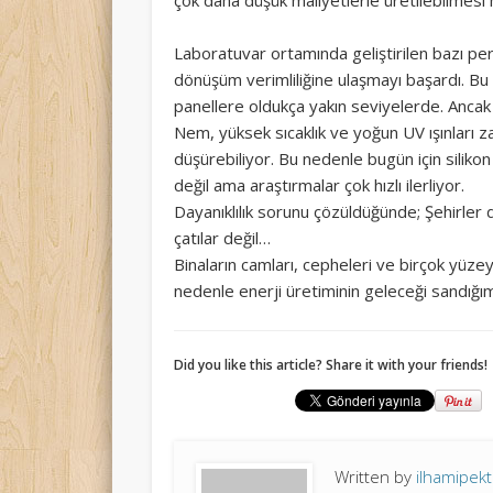
çok daha düşük maliyetlerle üretilebilmesi he
Laboratuvar ortamında geliştirilen bazı pe
dönüşüm verimliliğine ulaşmayı başardı. Bu o
panellere oldukça yakın seviyelerde. Ancak
Nem, yüksek sıcaklık ve yoğun UV ışınları
düşürebiliyor. Bu nedenle bugün için silik
değil ama araştırmalar çok hızlı ilerliyor.
Dayanıklılık sorunu çözüldüğünde; Şehirler d
çatılar değil…
Binaların camları, cepheleri ve birçok yüzeyi
nedenle enerji üretiminin geleceği sandığım
Did you like this article? Share it with your friends!
Written by
ilhamipek