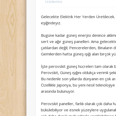
Ürünlerimiz
Gelecekte Elektrik Her Yerden Üretilecek. 
eşiğindeyiz.
Bugüne kadar güneş enerjisi denince aklımız
sert ve ağır güneş panelleri. Ama gelecekt
çatılardan değil; Pencerelerden, Binaların 
Gemilerden hatta güneş ışığı alan birçok y
İşte perovskit güneş hücreleri tam olarak 
Perovskit, Güneş ışığını oldukça verimli şeki
Bu nedenle son yıllarda dünyanın en çok araş
Özellikle Japonya, bu yeni nesil teknolojiye
arasında bulunuyor.
Perovskit paneller, farklı olarak çok daha ha
bükülebiliyor ve esnek yüzeylere uygulanab