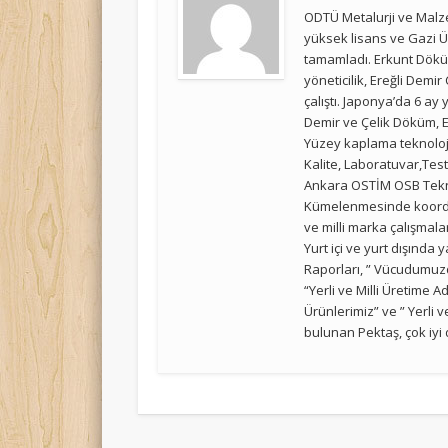
ODTÜ Metalurji ve Malz
yüksek lisans ve Gazi 
tamamladı. Erkunt Döküm
yöneticilik, Ereğli Dem
çalıştı. Japonya’da 6 a
Demir ve Çelik Döküm, E
Yüzey kaplama teknolojil
Kalite, Laboratuvar,Test
Ankara OSTİM OSB Tekno
Kümelenmesinde koordin
ve milli marka çalışmala
Yurt içi ve yurt dışında 
Raporları, ” Vücudumuzd
“Yerli ve Milli Üretime 
Ürünlerimiz” ve ” Yerli v
bulunan Pektaş, çok iyi