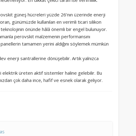
defleniyor. En dikkat çekici tarafı ise verimlilik.
rovskit güneş hücreleri yüzde 26’nın üzerinde enerji
ran, günümüzde kullanılan en verimli ticari silikon
 teknolojinin önünde hâlâ önemli bir engel bulunuyor.
 zamanla perovskit malzemenin performansını
on panellerin tamamen yerini aldığını söylemek mümkün
ev enerji santrallerine dönüşebilir. Artık yalnızca
 elektrik üreten aktif sistemler haline gelebilir. Bu
ızdan çok daha ince, hafif ve esnek olarak geliyor.
tas