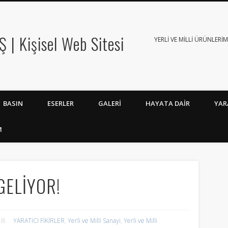
 | Kişisel Web Sitesi
YERLİ VE MİLLİ ÜRÜNLERİM
BASIN
ESERLER
GALERI
HAYATA DAIR
YAR
M
GELİYOR!
YARATICI FİKİRLER
,
Yerli ve Milli Sanayi
,
Yerli ve Milli