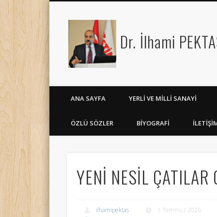
Dr. İlhami PEKTAŞ
Facebook
Google+
LinkedIn
ANA SAYFA
YERLI VE MILLI SANAYI
ÖZLÜ SÖZLER
BİYOGRAFİ
İLETİŞİ
YENİ NESİL ÇATILAR 
ilhamipektas
1 Temmuz 2026