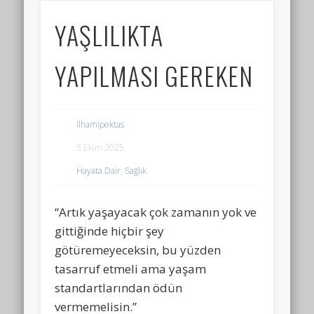
YAŞLILIKTA
YAPILMASI GEREKEN
ilhamipektas
5 Ekim 2025
Hayata Dair
,
Sağlık
“Artık yaşayacak çok zamanın yok ve
gittiğinde hiçbir şey
götüremeyeceksin, bu yüzden
tasarruf etmeli ama yaşam
standartlarından ödün
vermemelisin.”