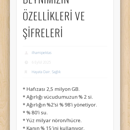
ÖZELLİKLERİ VE
ŞİFRELERİ
ilhamipektas
6 Eylül 2025
Hayata Dair
,
Sağlık
* Hafızası 2,5 milyon GB.
* Ağırlığı vücudumuzun % 2 si.
* Ağırlığın %2’si % 98’i yönetiyor.
* % 80’i su.
* Yüz milyar nöron/hücre.
* Kanın % 15′ini kullanıyor.