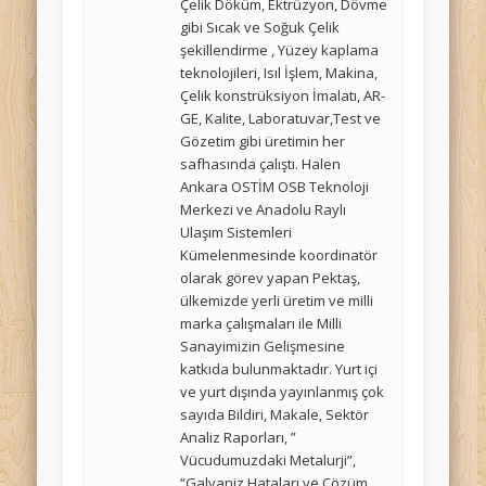
Çelik Döküm, Ektrüzyon, Dövme
gibi Sıcak ve Soğuk Çelik
şekillendirme , Yüzey kaplama
teknolojileri, Isıl İşlem, Makina,
Çelik konstrüksiyon İmalatı, AR-
GE, Kalite, Laboratuvar,Test ve
Gözetim gibi üretimin her
safhasında çalıştı. Halen
Ankara OSTİM OSB Teknoloji
Merkezi ve Anadolu Raylı
Ulaşım Sistemleri
Kümelenmesinde koordinatör
olarak görev yapan Pektaş,
ülkemizde yerli üretim ve milli
marka çalışmaları ile Milli
Sanayimizin Gelişmesine
katkıda bulunmaktadır. Yurt içi
ve yurt dışında yayınlanmış çok
sayıda Bildiri, Makale, Sektör
Analiz Raporları, ”
Vücudumuzdaki Metalurji”,
“Galvaniz Hataları ve Çözüm